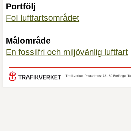
Portfölj
FoI luftfartsområdet
Målområde
En fossilfri och miljövänlig luftfart
Trafikverket, Postadress: 781 89 Borlänge, T