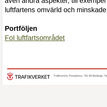
även andra aspekter, till exempel f
luftfartens omvärld och minskade 
Portföljen
FoI luftfartsområdet
Trafikverket, Postadress: 781 89 Borlänge, T