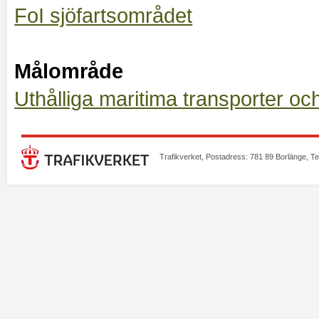
FoI sjöfartsområdet
Målområde
Uthålliga maritima transporter och
Trafikverket, Postadress: 781 89 Borlänge, T