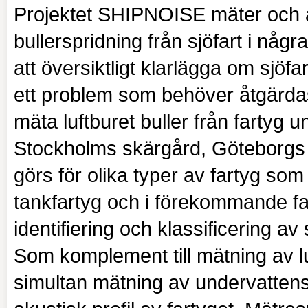
Projektet SHIPNOISE mäter och a
bullerspridning från sjöfart i några
att översiktligt klarlägga om sjöf
ett problem som behöver åtgärdas.
mäta luftburet buller från fartyg u
Stockholms skärgård, Göteborgs 
görs för olika typer av fartyg som
tankfartyg och i förekommande fall
identifiering och klassificering a
Som komplement till mätning av l
simultan mätning av undervattensb