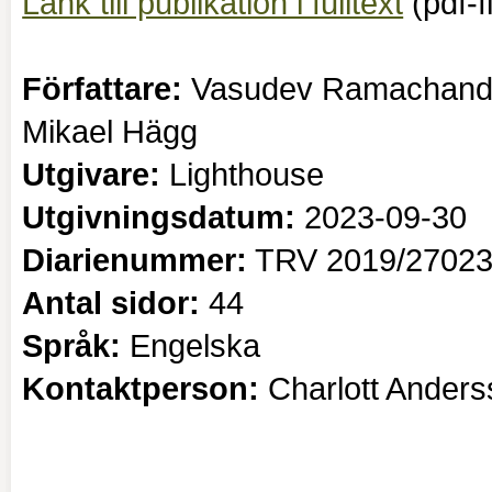
Länk till publikation i fulltext
(
pdf-f
Författare:
Vasudev Ramachandra
Mikael Hägg
Utgivare:
Lighthouse
Utgivningsdatum:
2023-09-30
Diarienummer:
TRV 2019/2702
Antal sidor:
44
Språk:
Engelska
Kontaktperson:
Charlott Ander