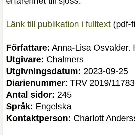
erfarenhet till sjöss.
Länk till publikation i fulltext
(
pdf-f
Författare:
Anna-Lisa Osvalder. R
Utgivare:
Chalmers
Utgivningsdatum:
2023-09-25
Diarienummer:
TRV 2019/11783
Antal sidor:
245
Språk:
Engelska
Kontaktperson:
Charlott Ander