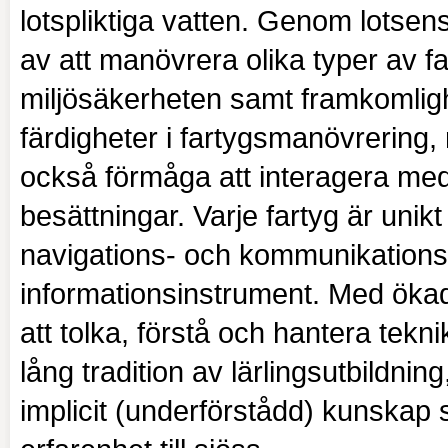
lotspliktiga vatten. Genom lotse
av att manövrera olika typer av fart
miljösäkerheten samt framkomlig
färdigheter i fartygsmanövrering
också förmåga att interagera med 
besättningar. Varje fartyg är unikt
navigations- och kommunikations
informationsinstrument. Med ökad
att tolka, förstå och hantera tekn
lång tradition av lärlingsutbildn
implicit (underförstådd) kunska