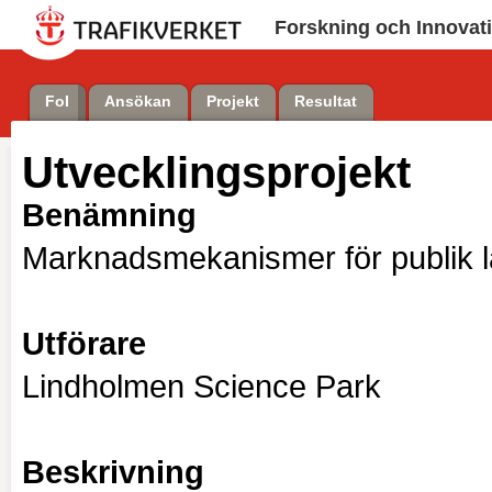
Forskning och Innovat
FoI
Ansökan
Projekt
Resultat
Utvecklingsprojekt
Benämning
Marknadsmekanismer för publik l
Utförare
Lindholmen Science Park
Beskrivning