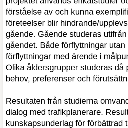
projektet används enkätstudier oc
förståelse av och kunna exemplifi
företeelser blir hindrande/upplevs s
gående. Gående studeras utifrån 
gåendet. Både förflyttningar utan
förflyttningar med ärende i målpunk
Olika åldersgrupper studeras då pe
behov, preferenser och förutsättni
Resultaten från studierna omvandla
dialog med trafikplanerare. Resulta
kunskapsunderlag för förbättrad t