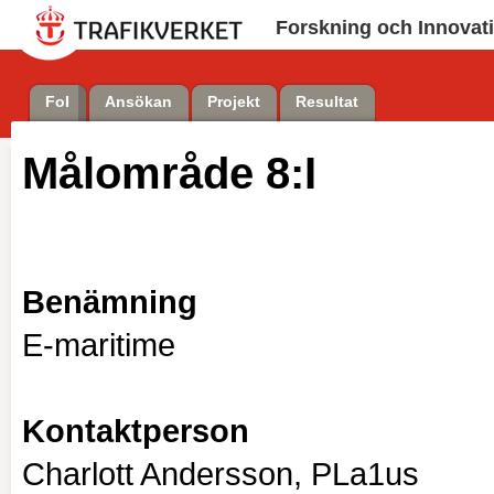
Forskning och Innovat
FoI
Ansökan
Projekt
Resultat
Målområde
8:I
Benämning
E-maritime
Kontaktperson
Charlott Andersson, PLa1us