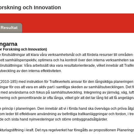
orskning och Innovation
Resultat
engarna
för Forskning och Innovation)
e förutsättningar att klara våra verksamhetsmål och att fördela resurser till områden
 ur ett samhällsperspektiv, optimera och ha kontroll över den interna verksamheten
tsättningar. Våra arbetssätt ska vara resultatorienterade, vilket innebär att Trafikverk
utveckling av den interna effektiviteten.
2010-185) med instruktion för Trafikverkets ansvar för den långsiktiga planeringen f
ngar för oss att vara en aktiv part i samtliga skeden av samhällsutvecklingen. Det 
 med användarna och fokus på samhällsutveckling. Integrering av järnväg, väg, luftfa
nering och genomförande är ofta långa, vilket gör att det tar lång tid att få angelä
princip i planeringen. Den innebär att vi i första hand ska överväga och pröva å
som leder till effektivare användning av befintliga trafikanläggningar och fordon, i t
järde och sista hand nyinvesteringar och större ombyggnadsåtgärder.
turlagstiftning i kraft. Det nya regelverket har föregåtts av propositionen Planering