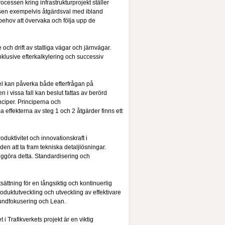
cessen kring infrastrukturprojekt ställer
ssen exempelvis åtgärdsval med ibland
behov att övervaka och följa upp de
e och drift av statliga vägar och järnvägar.
klusive efterkalkylering och successiv
del kan påverka både efterfrågan på
n i vissa fall kan beslut fattas av berörd
inciper. Principerna och
 effekterna av steg 1 och 2 åtgärder finns ett
oduktivitet och innovationskraft i
n att ta fram tekniska detaljlösningar.
jliggöra detta. Standardisering och
sättning för en långsiktig och kontinuerlig
roduktutveckling och utveckling av effektivare
kundfokusering och Lean.
i Trafikverkets projekt är en viktig