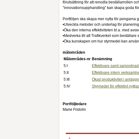
förutsättning för att renodla beställarrollen 
”innovationsupphandling” kan skapa goda för
Portföljen ska skapa mer nytta för pengarna 
•Utveckla metoder och underlag för planering
•Öka den interna effektiviteten bl.a. med avs
•Medverka till att Trafikverket som beställar
•Öka kunskapen om hur styrmedel kan användas
målområden
Målområdes-nr
Benämning
5:I
Effektivare samt samordnad 
5:II
Effektivare intern verksamh
5:III
Ökad produktivitet i anläg
5:IV
Styrmedel för effektivt nyttj
Portföljledare
Marie Fridolin