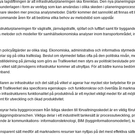
 lagstiftningen är att infrastrukturplaneringen ska förenklas. Den nya planeringspro
underlagen i form av verktyg som kan användas i olika skeden i planeringsproce
nare skeden mer precisa analysmetoder. Därför kommer det sannolikt att finnas ett 
kommande åren för att bedöma vilka behov av metodstöd som uppstår.
trukturplaneringen för vägtrafik, järnvägstrafik, sjöfart och luftfart samt för byggand
mpa metoder och modeller för samhällsekonomiska analyser inom transportområdet, in
ch policyåtgärder av olika slag. Ekonomiska, administrativa och informativa styrme
lar sig på olika trafikslag. Beslut om styrmedel fattas ofta på den politiska nivån, me
tstilldelning på järnväg som görs av Trafikverket men styrs av politiskt beslutade pr
lket sätt järnvägens infrastruktur kommer att utnyttjas. För att bättre kunna bedöma
amband.
en av infrastruktur och det sätt på vilket vi agerar har mycket stor betydelse för pr
Trafikverket ska specificera egenskaps- och funktionskrav och överlåta åt marknade
infrastrukturens funktionalitet på produktnivå är ett mycket viktigt medel för att mö
nt för utveckling och ökad produktivitet.
yrar hela byggprocessen från tidiga skeden till förvaltningsskedet är en viktig förut
läggningsbranschen. Viktiga delar i ett industriellt tankesätt är processutveckling, p
änkande är kommunikations- informationsteknologi, BIM (bygginformationsmodeller), 
sparent sätt medför att marknadens resurser kan nyttjas på det mest effektiva sättet 