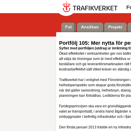
F
FoI
Ansökan
Projekt
Portfölj
105
:
Mer nytta för p
Syftet med portföljen (utdrag ur inriktning 
Ökad effektivitet i verksamheten ger oss bättr
att välja de lösningar som är mest effektiva
beställare och ge leverantörsmarknaden rätt föru
kostnadseffektivt sätt vilket kräver en ständig 
Trafikverket har i enlighet med Förordningen (
helhetsperspektiv som skapar goda förutsättni
när det gäller samordning, helhetssyn, dialog
planeringen kan förbättras. Ledtiderna för pla
Fyrstegsprincipen ska vara en grundläggande 
valet av transportsätt, i andra hand åtgärder 
ombyggnader i befintlig infrastruktur och i f
Den första januari 2013 trädde en ny infrastruk