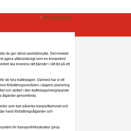
Till Trafikverket.se
 där de ger störst samhällsnytta. Det innebär
 samt agera affärsmässigt som en kompetent
et ska leverera rätt tjänster i rätt tid på ett
ör de fyra trafikslagen. Därmed har vi ett
finns förbättringsområden i dagens planering
rt och sjöfart i den trafikslagsövergripande
gna åtgärder genomförda.
tgärder som kan påverka tranportbehovet och
redje hand förbättringsåtgärder och
ssystem för transportinfrastruktur (prop