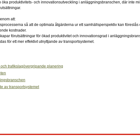
och öka produktivitets- och innovationsutveckling i anläggningsbranschen, där inte m
utsättningar.
genom att:
sprocesserna så att de optimala åtgärderna ur ett samhällsperspektiv kan föreslås 
eende kostnader.
e skapar förutsättningar för ökad produktivitet och innovationsgrad i anläggningsbra
 för ett mer effektivt utnyttjande av transportsystemet.
och trafikslagövergripande planering
eten
gningsbranschen
ade av transportsystemet