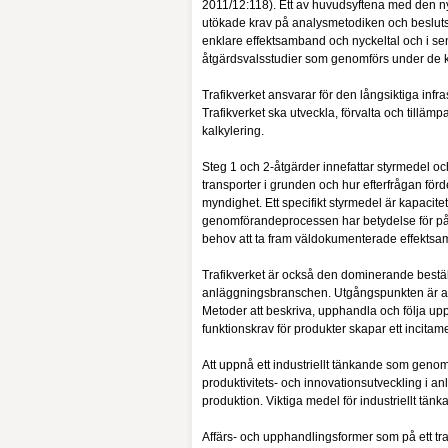
2011/12:118). Ett av huvudsyftena med den nya
utökade krav på analysmetodiken och besluts
enklare effektsamband och nyckeltal och i se
åtgärdsvalsstudier som genomförs under de 
Trafikverket ansvarar för den långsiktiga infras
Trafikverket ska utveckla, förvalta och tillä
kalkylering.
Steg 1 och 2-åtgärder innefattar styrmedel o
transporter i grunden och hur efterfrågan förde
myndighet. Ett specifikt styrmedel är kapacite
genomförandeprocessen har betydelse för på vi
behov att ta fram väldokumenterade effekts
Trafikverket är också den dominerande beställar
anläggningsbranschen. Utgångspunkten är att 
Metoder att beskriva, upphandla och följa upp 
funktionskrav för produkter skapar ett incitame
Att uppnå ett industriellt tänkande som genoms
produktivitets- och innovationsutveckling i an
produktion. Viktiga medel för industriellt t
Affärs- och upphandlingsformer som på ett tran