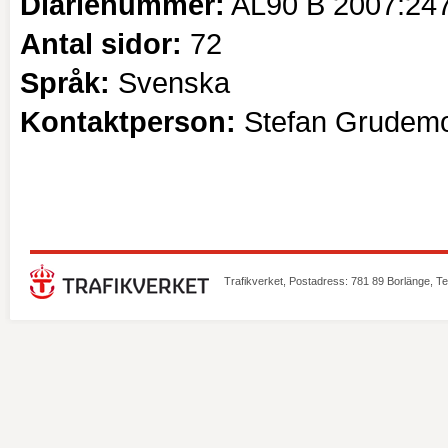
Diarienummer:
AL90 B 2007:24
Antal sidor:
72
Språk:
Svenska
Kontaktperson:
Stefan Grudem
Trafikverket, Postadress: 781 89 Borlänge, T