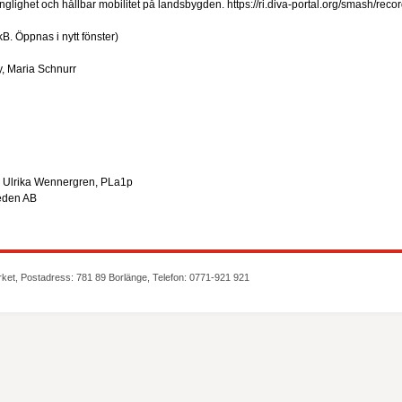
gänglighet och hållbar mobilitet på landsbygden. https://ri.diva-portal.org/smash
 kB
. Öppnas i nytt fönster)
, Maria Schnurr
h Ulrika Wennergren, PLa1p
weden AB
rket, Postadress: 781 89 Borlänge, Telefon: 0771-921 921