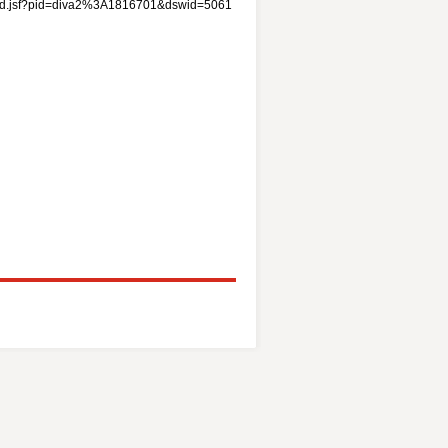
/record.jsf?pid=diva2%3A1816701&dswid=5061