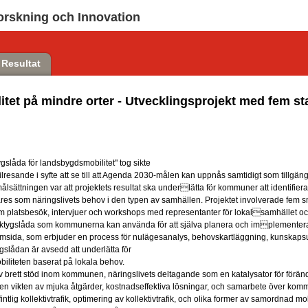
orskning och Innovation
Resultat
litet på mindre orter - Utvecklingsprojekt med fem 
gslåda för landsbygdsmobilitet" tog sikte
 bilresande i syfte att se till att Agenda 2030-målen kan uppnås samtidigt som tillgä
ålsättningen var att projektets resultat ska underlätta för kommuner att identifie
ares som näringslivets behov i den typen av samhällen. Projektet involverade f
 platsbesök, intervjuer och workshops med representanter för lokalsamhället och
verktygslåda som kommunerna kan använda för att själva planera och implementera
emsida, som erbjuder en process för nulägesanalys, behovskartläggning, kunskap
gslådan är avsedd att underlätta för
biliteten baserat på lokala behov.
 av brett stöd inom kommunen, näringslivets deltagande som en katalysator för föränd
n vikten av mjuka åtgärder, kostnadseffektiva lösningar, och samarbete över kommu
lig kollektivtrafik, optimering av kollektivtrafik, och olika former av samordnad mo