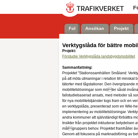
F
FoI
Ansökan
Projekt
Verktygslåda för bättre mobi
Projekt:
Förstudie Verktygslåda landsbygdsmobilitet
Sammanfattning:
Projektet "Stationssamhällen Småland: Verkty
på att möta utmaningar i relation till minskat
tätorter med tågstationer. Den övergripande m
mobilitetslösningar som möter såväl invån
fallstudiebaserad ansats, med metoder så som
för nya mobilitetstjänster togs fram och en 
en verktygslåda, presenterad som en Wiki-h
implementering av mobilitetslösningar. Verkty
andra kommuner att självständigt förbättra mo
Insikter från projektet inkluderar betydelsen
målgruppers behov. Projektet framhåller äve
Genom att fokusera på marknadsföring av befint