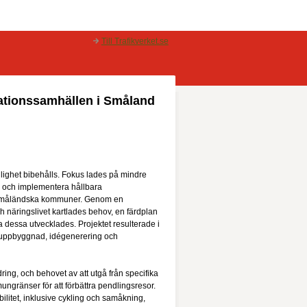
Till Trafikverket.se
stationssamhällen i Småland
nglighet bibehålls. Fokus lades på mindre
ra och implementera hållbara
em småländska kommuner. Genom en
 näringslivet kartlades behov, en färdplan
 dessa utvecklades. Projektet resulterade i
suppbyggnad, idégenerering och
ring, och behovet av att utgå från specifika
ngränser för att förbättra pendlingsresor.
bilitet, inklusive cykling och samåkning,