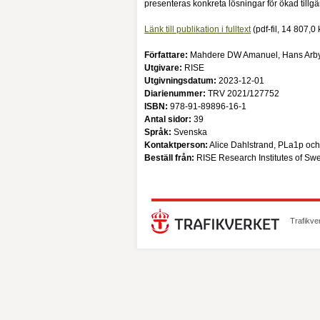
presenteras konkreta lösningar för ökad till
Länk till publikation i fulltext
(
pdf-fil, 14 807,0
Författare:
Mahdere DW Amanuel, Hans Arby
Utgivare:
RISE
Utgivningsdatum:
2023-12-01
Diarienummer:
TRV 2021/127752
ISBN:
978-91-89896-16-1
Antal sidor:
39
Språk:
Svenska
Kontaktperson:
Alice Dahlstrand, PLa1p oc
Beställ från:
RISE Research Institutes of S
Trafikve