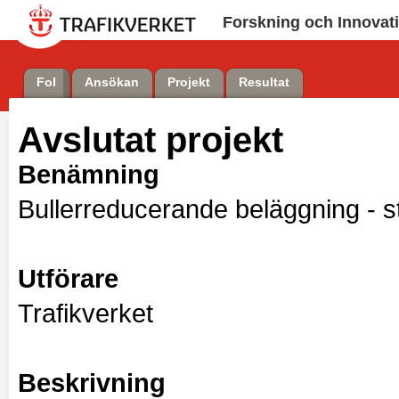
Forskning och Innovat
FoI
Ansökan
Projekt
Resultat
Avslutat projekt
Benämning
Bullerreducerande beläggning - st
Utförare
Trafikverket
Beskrivning